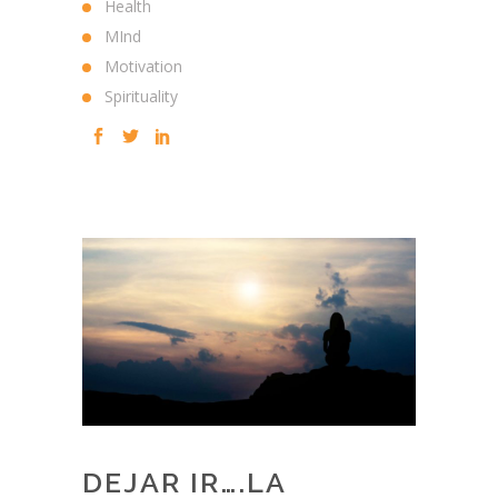
Health
MInd
Motivation
Spirituality
DEJAR IR….LA