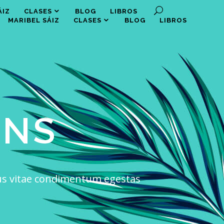
ÁIZ
CLASES
BLOG
LIBROS
MARIBEL SÁIZ
CLASES
BLOG
LIBROS
MNS
ellus vitae condimentum egestas