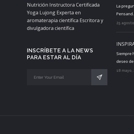
Nutrición Instructora Certificada
La pregun
Yoga Lujong Experta en
Pensand..
aromaterapia científica Escritora y
25 agosto
divulgadora científica
INSPIR
INSCRÍBETE A LA NEWS
Siempre 
PARA ESTAR AL DÍA
deseo de c
18 mayo,