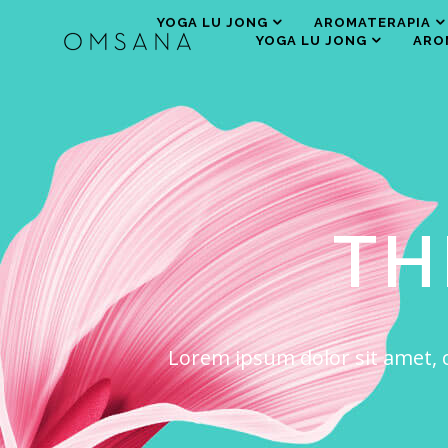
YOGA LU JONG
AROMATERAPIA
YOGA LU JONG
ARO
TH
Lorem ipsum dolor sit amet, co