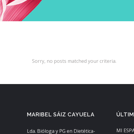
Sorry, no posts matched your criteria.
MARIBEL SÁIZ CAYUELA
ÚLTI
MI ESP
Lda. Bióloga y PG en Dietética-