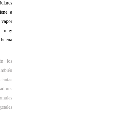
lares
iene a
e vapor
a muy
 buena
én los
también
lantas
adores
rmulas
etales