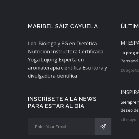
MARIBEL SÁIZ CAYUELA
ÚLTI
MI ESP
Lda. Bióloga y PG en Dietética-
Nutrición Instructora Certificada
La pregun
Yoga Lujong Experta en
Pensand..
aromaterapia científica Escritora y
25 agosto
divulgadora científica
INSPIR
INSCRÍBETE A LA NEWS
Siempre 
PARA ESTAR AL DÍA
deseo de c
18 mayo,