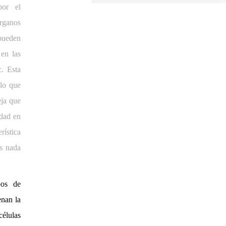
por el
ganos
pueden
 en las
c. Esta
 lo que
ja que
idad en
rística
es nada
pos de
enan la
élulas