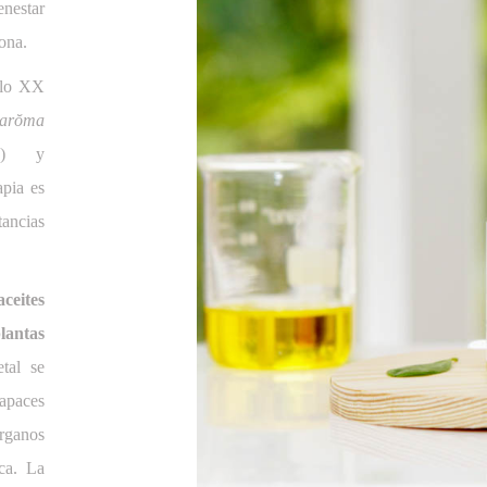
enestar
sona.
glo XX
arŏma
ia) y
apia es
ancias
aceites
lantas
tal se
capaces
ganos
ca. La